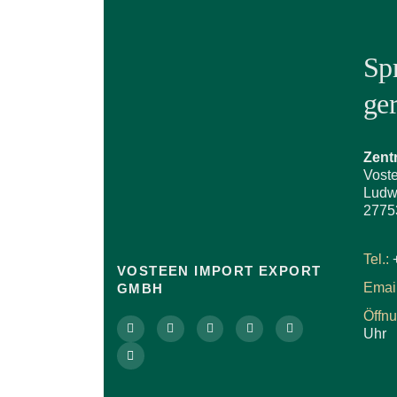
Sp
ge
Zent
Vost
Ludw
2775
Tel.:
VOSTEEN IMPORT EXPORT
Email
GMBH
Öffn
Uhr