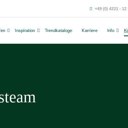
+49 (0) 4221 - 12
fen
Inspiration
Trendkataloge
Karriere
Info
K
steam