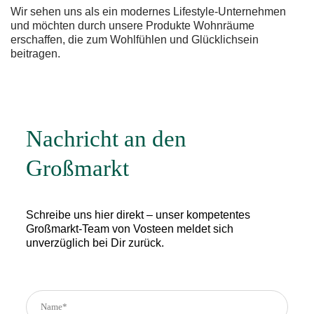
Wir sehen uns als ein modernes Lifestyle-Unternehmen
und möchten durch unsere Produkte Wohnräume
erschaffen, die zum Wohlfühlen und Glücklichsein
beitragen.
Nachricht an den
Großmarkt
Schreibe uns hier direkt – unser kompetentes
Großmarkt-Team von Vosteen meldet sich
unverzüglich bei Dir zurück.
B
B
B
i
i
i
t
t
t